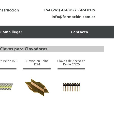
+54 (261) 424 2827 - 424 6125
onstrucción
info@fermachin.com.ar
Como llegar
Contacto
Clavos para Clavadoras
en Peine R20
Clavos en Peine
Clavos de Acero en
D34
Peine CN26